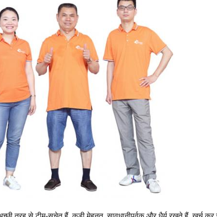
तरह से टीम-सचेत हैं, कड़ी मेहनत, सावधानीपूर्वक और धैर्य रखते हैं, खर्च कर 