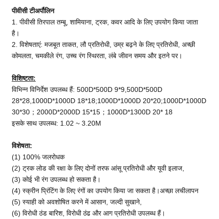
पीवीसी टी
अर्पौलिन
1. पीवीसी तिरपाल तम्बू, शामियाना, ट्रक, कवर आदि के लिए उपयोग किया जाता
है।
2. विशेषताएं: मजबूत ताकत, लौ प्रतिरोधी, उम्र बढ़ने के लिए प्रतिरोधी, अच्छी
कोमलता, चमकीले रंग, उच्च रंग स्थिरता, लंबे जीवन समय और इतने पर।
विशिष्टता:
विभिन्न विनिर्देश उपलब्ध हैं: 500D*500D 9*9,500D*500D
28*28,1000D*1000D 18*18;1000D*1000D 20*20;1000D*1000D
30*30；2000D*2000D 15*15；1000D*1300D 20* 18
इसके साथ उपलब्ध: 1.02 ~ 3.20M
विशेषता:
(1) 100% जलरोधक
(2) ट्रक लोड की रक्षा के लिए दोनों तरफ आंसू प्रतिरोधी और यूवी इलाज,
(3) कोई भी रंग उपलब्ध हो सकता है।
(4) स्क्रीन प्रिंटिंग के लिए रंगों का उपयोग किया जा सकता है।अच्छा लचीलापन
(5) स्याही को अवशोषित करने में आसान, जल्दी सुखाने,
(6) विरोधी ठंड बारिश, विरोधी ठंढ और आग प्रतिरोधी उपलब्ध हैं।