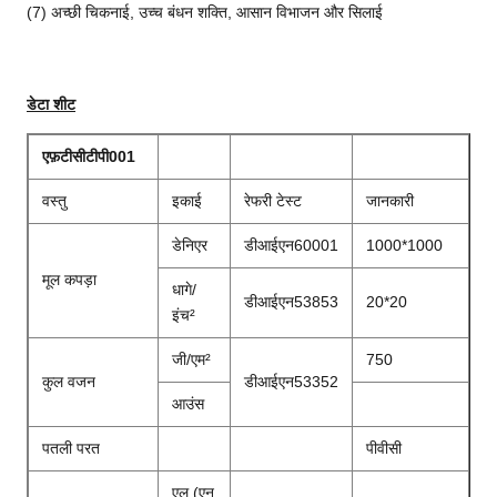
(7) अच्छी चिकनाई, उच्च बंधन शक्ति, आसान विभाजन और सिलाई
डेटा शीट
एफ़टीसीटीपी001
वस्तु
इकाई
रेफरी टेस्ट
जानकारी
डेनिएर
डीआईएन60001
1000*1000
मूल कपड़ा
धागे/
डीआईएन53853
20*20
इंच²
जी/एम²
750
कुल वजन
डीआईएन53352
आउंस
पतली परत
पीवीसी
एल (एन