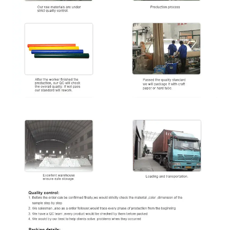
एफआर प्रमाणन
बी 1, एम 2, डीआईएन 75200, एनएफपीए 701
गीला तनाव
मैं
34 दान
(
मुद्रण क्षमता
)