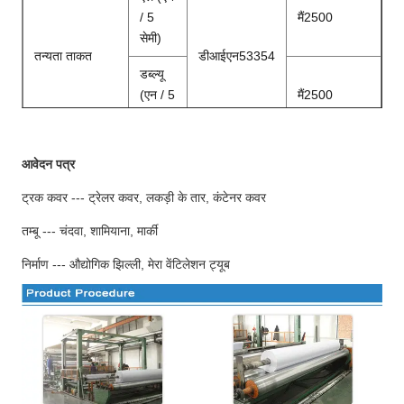
/ 5
मैं
2500
सेमी)
तन्यता ताकत
डीआईएन53354
डब्ल्यू
(एन / 5
मैं
2500
सेमी)
एल (एन
आवेदन पत्र
/ 5
मैं
320
सेमी)
ट्रक कवर --- ट्रेलर कवर, लकड़ी के तार, कंटेनर कवर
फाड़ ताकत
डीआईएन53363
डब्ल्यू
तम्बू --- चंदवा, शामियाना, मार्की
(एन / 5
मैं
320
निर्माण --- औद्योगिक झिल्ली, मेरा वेंटिलेशन ट्यूब
सेमी)
एन/5
छीलने की ताकत
डीआईएन53357
मैं
80
सेमी
तापमान प्रतिरोध
℃
डीआईएन53372
मैं
20
मैं
70
चौड़ाई
एम
1.02
मैं
3.20