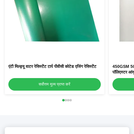
एंटी मिल्ड्यू वाटर रेसिस्टेंट टार्प पीवीसी कोटेड एजिंग रेसिस्टेंट
450GSM 500
पॉलिएस्टर आंसू
सर्वोत्तम मूल्य प्राप्त करें