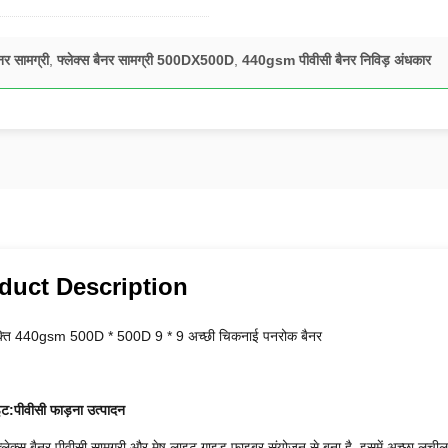
नर सामग्री
,
फ्लेक्स बैनर सामग्री 500DX500D
,
440gsm पीवीसी बैनर निविड़ अंधकार
duct Description
क्ति 440gsm 500D * 500D 9 * 9 अच्छी चिकनाई पनरोक बैनर
इट
:पीवीसी फाड़ना उत्पादन
फ्लेक्स बैनर पीवीसी सामग्री और मेष लाइट गाइड फाइबर संयोजन से बना है, इसमें अच्छा लचील