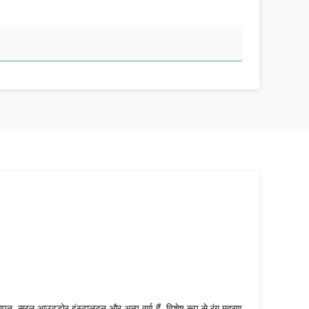
ापन, सरल आउटडोर इंस्टालटन और अन्य वर्ण हैं, विशेष रूप से रंग मुद्रण