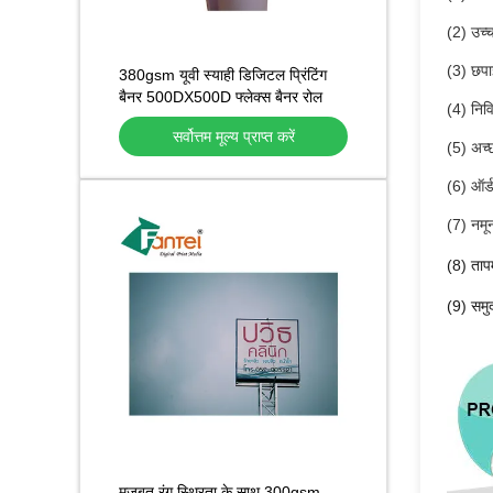
(2) उच्
(3) छपा
380gsm यूवी स्याही डिजिटल प्रिंटिंग
बैनर 500DX500D फ्लेक्स बैनर रोल
(4) निवि
सर्वोत्तम मूल्य प्राप्त करें
(5) अच्
(6) ऑर्
(7) नम
(8) ताप
(9) समुद
मजबूत रंग स्थिरता के साथ 300gsm