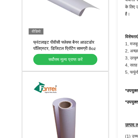
के लिए 
है।
वीडियो
विशेषताए
फ्रंटलाइट पीवीसी फ्लेक्स बैनर आउटडोर
1, मजबू
पॉलिएस्टर, डिजिटल प्रिंटिंग सामग्री 8oz
2, अच्छा
3, उत्कृ
सर्वोत्तम मूल्य प्राप्त करें
4, सतह स
5, फफूं
*
उपयुक्त
*
उपयुक्त
उत्पाद 
(1) उच्