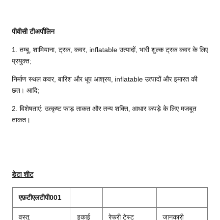
पीवीसी टी
अर्पौलिन
1. तम्बू, शामियाना, ट्रक, कवर, inflatable उत्पादों, भारी शुल्क ट्रक कवर के लिए
प्रयुक्त;
निर्माण स्थल कवर, बारिश और धूप आश्रय, inflatable उत्पादों और इमारत की
छत। आदि;
2. विशेषताएं: उत्कृष्ट फाड़ ताकत और तन्य शक्ति, आधार कपड़े के लिए मजबूत
ताकत।
डेटा शीट
एफ़टीएलटीपी001
वस्तु
इकाई
रेफरी टेस्ट
जानकारी