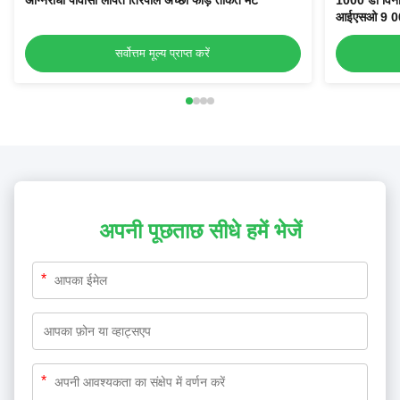
अग्निरोधी पीवीसी लेपित तिरपाल अच्छा फाड़ ताकत मैट
1000 डी विनील
आईएसओ 9 0
सर्वोत्तम मूल्य प्राप्त करें
अपनी पूछताछ सीधे हमें भेजें
*
*