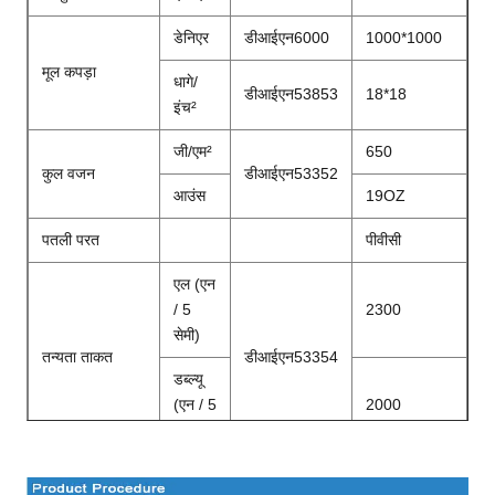
डेनिएर
डीआईएन6000
1000*1000
मूल कपड़ा
धागे/
डीआईएन53853
18*18
इंच²
जी/एम²
650
कुल वजन
डीआईएन53352
आउंस
19OZ
पतली परत
पीवीसी
एल (एन
/ 5
2300
सेमी)
तन्यता ताकत
डीआईएन53354
डब्ल्यू
(एन / 5
2000
सेमी)
एल (एन