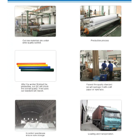
/ 5
मैं
300
सेमी)
फाड़ ताकत
डीआईएन53363
डब्ल्यू
(एन / 5
मैं
300
सेमी)
एन/5
छीलने की ताकत
डीआईएन53357
मैं
80
सेमी
तापमान प्रतिरोध
℃
डीआईएन53372
मैं
20
मैं
70
चौड़ाई
एम
1.02
5.1
0
एफआर प्रमाणन
बी 1, एम 2, डीआईएन 75200, एनएफपीए 701
गीला तनाव
मैं
34 दान
(
मुद्रण क्षमता
)